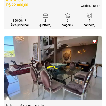
R$ 30.000,00
R$ 22.000,00
Código. 25817
Código. 25817
350,00 m²
2
6
7
Área principal
quarto(s)
Vaga(s)
banho(s)
<
<
<
<
‹
›
Previous
Next
Estoril | Belo Horizonte