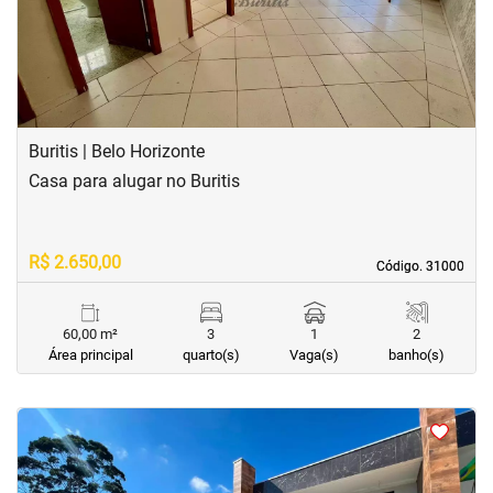
Buritis | Belo Horizonte
Casa para alugar no Buritis
R$ 2.650,00
Código. 31000
Código. 31000
60,00 m²
3
1
2
Área principal
quarto(s)
Vaga(s)
banho(s)
<
<
<
<