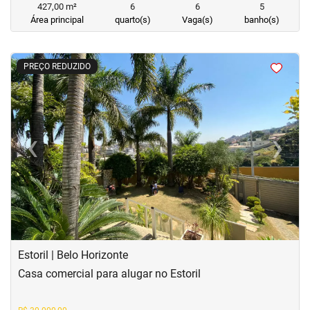
427,00 m²
6
6
5
Área principal
quarto(s)
Vaga(s)
banho(s)
<
<
<
<
PREÇO REDUZIDO
‹
›
Previous
Next
Estoril | Belo Horizonte
Casa comercial para alugar no Estoril