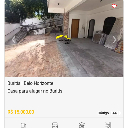
<
<
<
<
‹
›
Previous
Next
Buritis | Belo Horizonte
Casa para alugar no Buritis
R$ 15.000,00
Código. 34400
Código. 34400