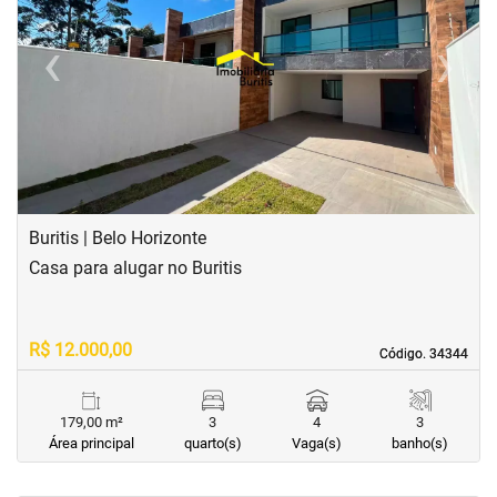
‹
›
Previous
Next
Buritis | Belo Horizonte
Casa para alugar no Buritis
R$ 12.000,00
Código. 34344
Código. 34344
179,00 m²
3
4
3
Área principal
quarto(s)
Vaga(s)
banho(s)