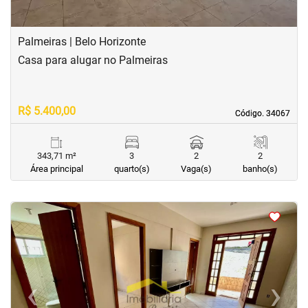
Palmeiras | Belo Horizonte
Casa para alugar no Palmeiras
R$ 5.400,00
Código. 34067
Código. 34067
343,71 m²
3
2
2
Área principal
quarto(s)
Vaga(s)
banho(s)
<
<
<
<
‹
›
Previous
Next