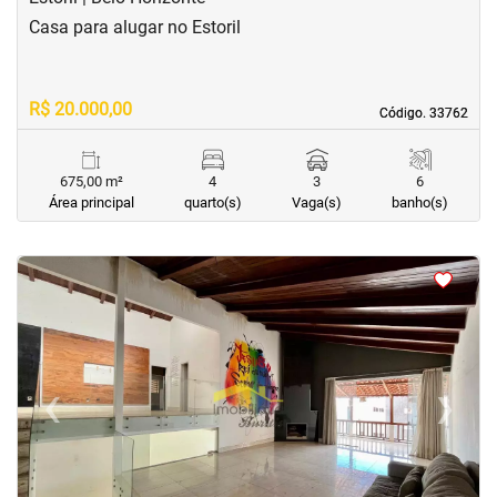
Casa para alugar no Estoril
R$ 20.000,00
Código. 33762
Código. 33762
675,00 m²
4
3
6
Área principal
quarto(s)
Vaga(s)
banho(s)
<
<
<
<
‹
›
Previous
Next