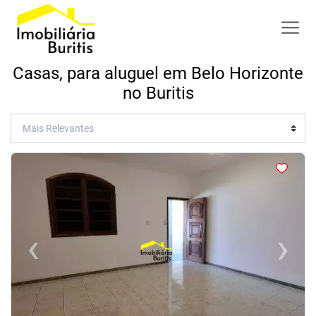
Casas, para aluguel em Belo Horizonte
no Buritis
<
<
<
<
‹
›
Previous
Next