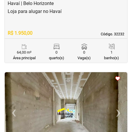
Havaí | Belo Horizonte
Loja para alugar no Havaí
R$ 1.950,00
Código. 32232
Código. 32232
64,00 m²
0
0
1
Área principal
quarto(s)
Vaga(s)
banho(s)
<
<
‹
›
Previous
Next