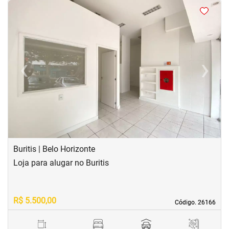
<
<
<
<
‹
›
Previous
Next
Buritis | Belo Horizonte
Loja para alugar no Buritis
R$ 5.500,00
Código. 26166
Código. 26166