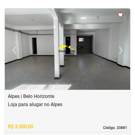
<
<
<
<
‹
›
Previous
Next
Alpes | Belo Horizonte
Loja para alugar no Alpes
R$ 3.500,00
Código. 33881
Código. 33881