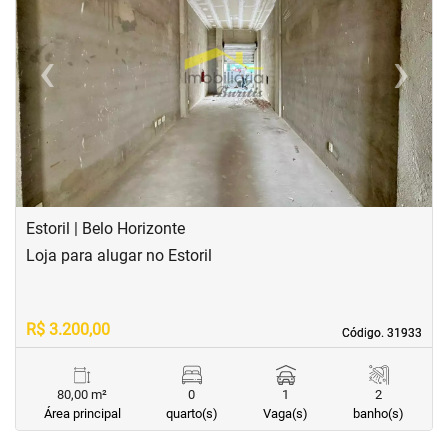
‹
›
Previous
Next
Estoril | Belo Horizonte
Loja para alugar no Estoril
R$ 3.200,00
Código. 31933
Código. 31933
80,00 m²
0
1
2
Área principal
quarto(s)
Vaga(s)
banho(s)