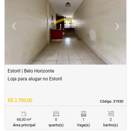
‹
›
Previous
Next
Estoril | Belo Horizonte
Loja para alugar no Estoril
R$ 2.700,00
Código. 31930
Código. 31930
68,00 m²
0
1
2
Área principal
quarto(s)
Vaga(s)
banho(s)