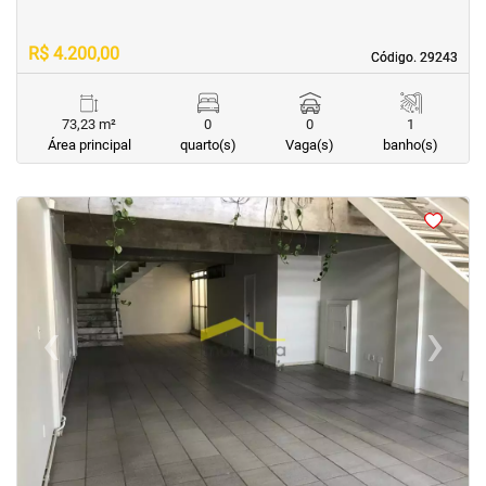
R$ 4.200,00
Código. 29243
Código. 29243
73,23 m²
0
0
1
Área principal
quarto(s)
Vaga(s)
banho(s)
<
<
<
<
‹
›
Previous
Next