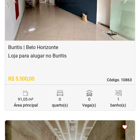
Previous
Next
Buritis | Belo Horizonte
Loja para alugar no Buritis
R$ 5.500,00
Código. 10863
Código. 10863
91,05 m²
0
0
1
Área principal
quarto(s)
Vaga(s)
banho(s)
<
<