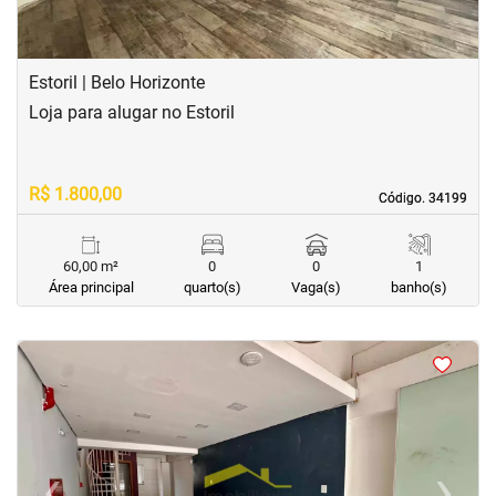
Estoril | Belo Horizonte
Loja para alugar no Estoril
R$ 1.800,00
Código. 34199
Código. 34199
60,00 m²
0
0
1
Área principal
quarto(s)
Vaga(s)
banho(s)
<
<
<
<
‹
›