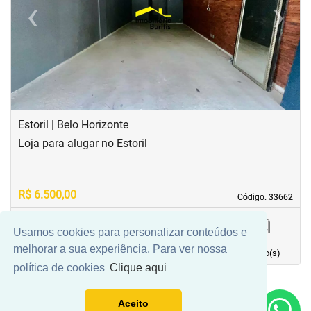
‹
›
Previous
Next
Estoril | Belo Horizonte
Loja para alugar no Estoril
R$ 6.500,00
Código. 33662
Código. 33662
Usamos cookies para personalizar conteúdos e
90,00 m²
0
0
2
melhorar a sua experiência. Para ver nossa
Área principal
quarto(s)
Vaga(s)
banho(s)
política de cookies
Clique aqui
Aceito
Mais Filtros