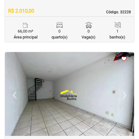
R$ 2.010,00
Código. 32228
Código. 32228
66,00 m²
0
0
1
Área principal
quarto(s)
Vaga(s)
banho(s)
<
<
<
<
‹
›
Previous
Next