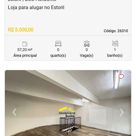
Loja para alugar no Estoril
R$ 5.000,00
Código. 26310
Código. 26310
57,20 m²
0
0
1
Área principal
quarto(s)
Vaga(s)
banho(s)
<
<
<
<
‹
›
Previous
Next