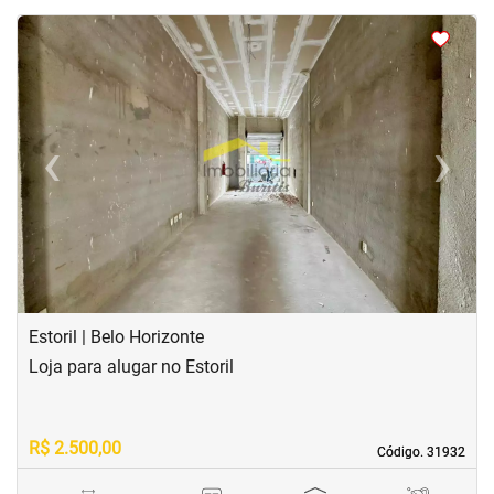
<
<
‹
›
Previous
Next
Estoril | Belo Horizonte
Loja para alugar no Estoril
R$ 2.500,00
Código. 31932
Código. 31932