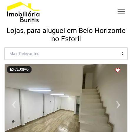
Lojas, para aluguel em Belo Horizonte
no Estoril
<
<
<
<
EXCLUSIVO
‹
›
Previous
Next