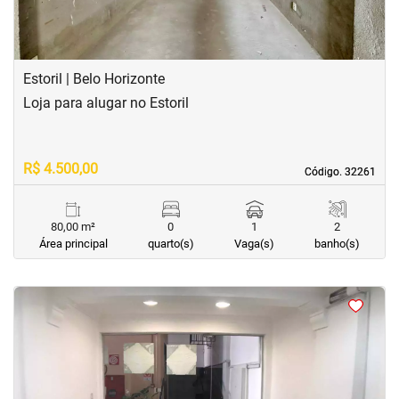
Estoril | Belo Horizonte
Loja para alugar no Estoril
R$ 4.500,00
Código. 32261
Código. 32261
80,00 m²
0
1
2
Área principal
quarto(s)
Vaga(s)
banho(s)
<
<
<
<