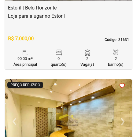
Estoril | Belo Horizonte
Loja para alugar no Estoril
R$ 7.000,00
Código. 31631
Código. 31631
90,00 m²
0
2
2
Área principal
quarto(s)
Vaga(s)
banho(s)
<
<
<
<
PREÇO REDUZIDO
‹
›
Previous
Next