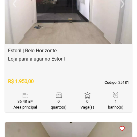
‹
›
Previous
Next
Estoril | Belo Horizonte
Loja para alugar no Estoril
R$ 1.950,00
Código. 25181
Código. 25181
36,48 m²
0
0
1
Área principal
quarto(s)
Vaga(s)
banho(s)
<
<
<
<