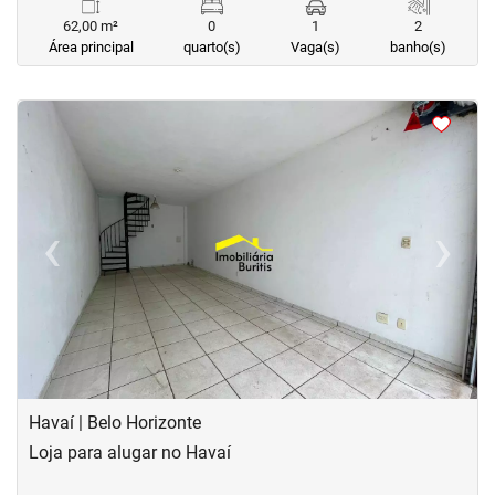
62,00 m²
0
1
2
Área principal
quarto(s)
Vaga(s)
banho(s)
<
<
<
<
‹
›
Previous
Next
Havaí | Belo Horizonte
Loja para alugar no Havaí