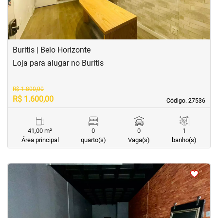
Buritis | Belo Horizonte
Loja para alugar no Buritis
R$ 1.800,00
R$ 1.600,00
Código. 27536
Código. 27536
41,00 m²
0
0
1
Área principal
quarto(s)
Vaga(s)
banho(s)
<
<
<
<