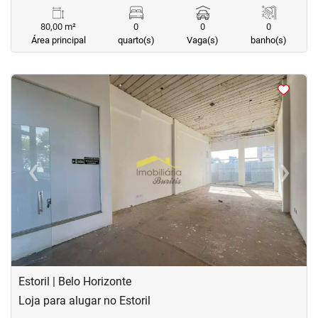
80,00 m²
0
0
0
Área principal
quarto(s)
Vaga(s)
banho(s)
<
<
<
<
‹
›
Previous
Next
Estoril | Belo Horizonte
Loja para alugar no Estoril