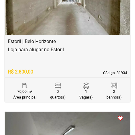
Estoril | Belo Horizonte
Loja para alugar no Estoril
R$ 2.800,00
Código. 31934
Código. 31934
70,00 m²
0
1
2
Área principal
quarto(s)
Vaga(s)
banho(s)
<
<
<
<