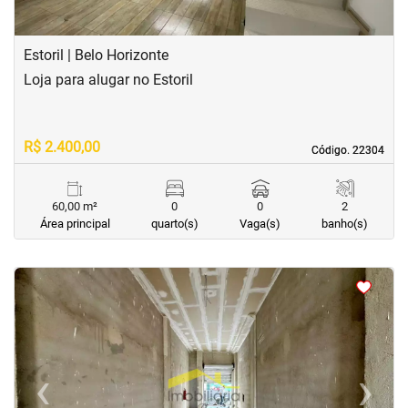
Estoril | Belo Horizonte
Loja para alugar no Estoril
R$ 2.400,00
Código. 22304
Código. 22304
60,00 m²
0
0
2
Área principal
quarto(s)
Vaga(s)
banho(s)
<
<
‹
›
Previous
Next