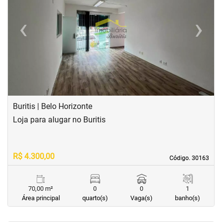
‹
›
Previous
Next
Buritis | Belo Horizonte
Loja para alugar no Buritis
R$ 4.300,00
Código. 30163
Código. 30163
70,00 m²
0
0
1
Área principal
quarto(s)
Vaga(s)
banho(s)