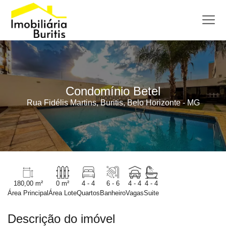
Condomínio Betel
Rua Fidélis Martins, Buritis, Belo Horizonte - MG
180,00 m²
0 m²
4 - 4
6 - 6
4 - 4
4 - 4
Área Principal
Área Lote
Quartos
Banheiro
Vagas
Suite
Descrição do imóvel