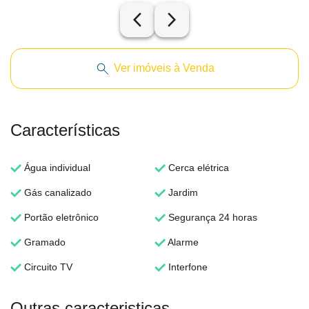
arrow_back_ios_new
arrow_forward_ios
Ver imóveis à Venda
Características
Água individual
Cerca elétrica
Gás canalizado
Jardim
Portão eletrônico
Segurança 24 horas
Gramado
Alarme
Circuito TV
Interfone
Outras caracteristicas