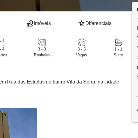
real_estate_agent
star
Imóveis
Diferenciais
- 4
3 - 3
3 - 3
1 - 1
rtos
Banheiro
Vagas
Suite
em Rua das Estrelas no bairro Vila da Serra, na cidade