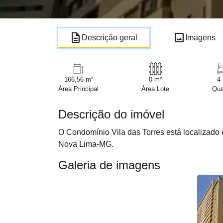
description
image
Descrição geral
Imagens
166,56 m²
0 m²
4 
Área Principal
Área Lote
Qua
Descrição do imóvel
O Condomínio Vila das Torres está localizado 
Nova Lima-MG.
Galeria de imagens