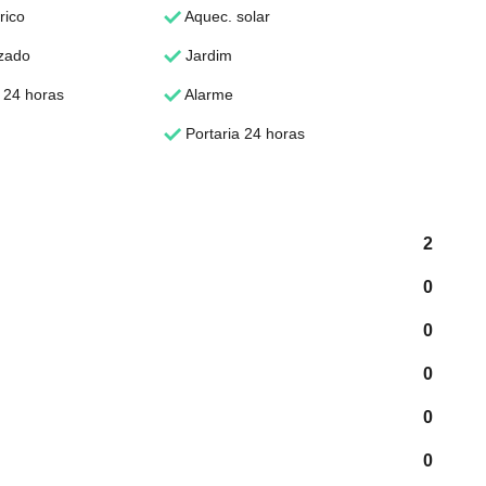
rico
Aquec. solar
zado
Jardim
24 horas
Alarme
Portaria 24 horas
2
0
0
0
0
0