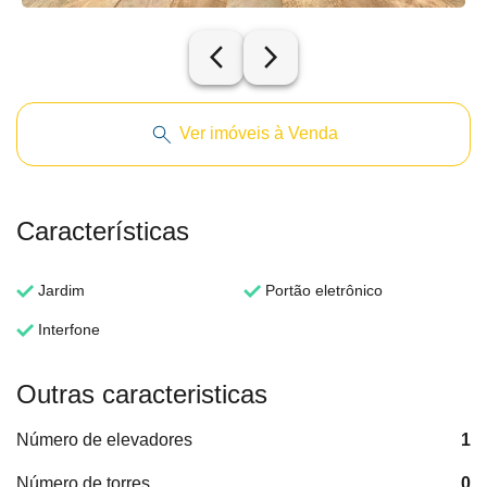
arrow_back_ios_new
arrow_forward_ios
Ver imóveis à Venda
Características
Jardim
Portão eletrônico
Interfone
Outras caracteristicas
Número de elevadores
1
Número de torres
0