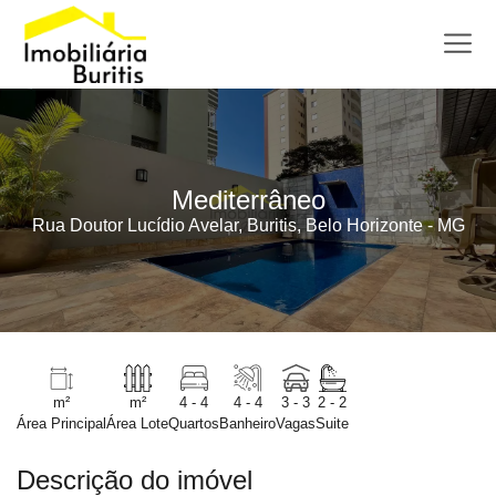
Mediterrâneo
Rua Doutor Lucídio Avelar, Buritis, Belo Horizonte - MG
m²
m²
4 - 4
4 - 4
3 - 3
2 - 2
Área Principal
Área Lote
Quartos
Banheiro
Vagas
Suite
Descrição do imóvel