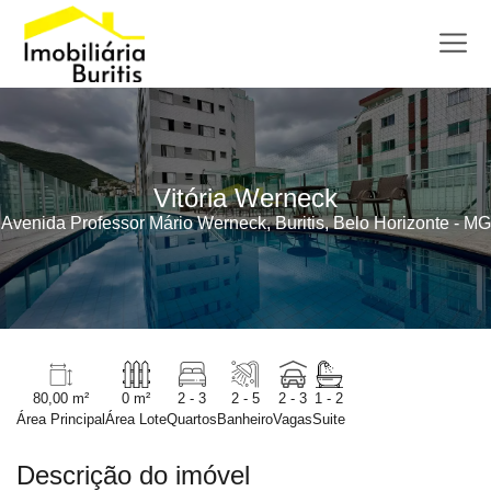
Vitória Werneck
Avenida Professor Mário Werneck, Buritis, Belo Horizonte - MG
80,00 m²
0 m²
2 - 3
2 - 5
2 - 3
1 - 2
Área Principal
Área Lote
Quartos
Banheiro
Vagas
Suite
Descrição do imóvel