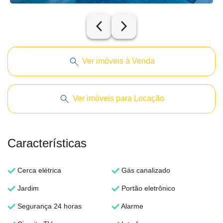
arrow_back_ios_new
arrow_forward_ios
Ver imóveis à Venda
Ver imóveis para Locação
Características
Cerca elétrica
Gás canalizado
Jardim
Portão eletrônico
Segurança 24 horas
Alarme