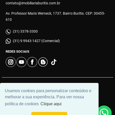
contato@imobiliariaburitis.com.br
Av. Professor Mario Werneck, 1737. Bairro Buritis. CEP: 30455-
610
(31) 3378-3300
(31) 9 9943-1427 (Comercial)
REDES SOCIAIS
© 2026 | Imobiliária Buritis | CRECI: 4649 | Desenvolvido por
Usamos cookies para personalizar conteúdos e
Universal Software.
melhorar a sua experiência. Para ver nossa
política de cookies
Clique aqui