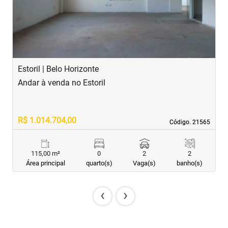
Estoril | Belo Horizonte
E
Andar à venda no Estoril
A
R$ 1.014.704,00
R
Código. 21565
Código. 21565
115,00 m²
0
2
2
Área principal
quarto(s)
Vaga(s)
banho(s)
‹
›