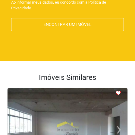
Ao informar meus dados, eu concordo com a
Política de
Privacidade
.
ENCONTRAR UM IMÓVEL
Imóveis Similares
<
<
<
<
<
‹
›
Previous
Next