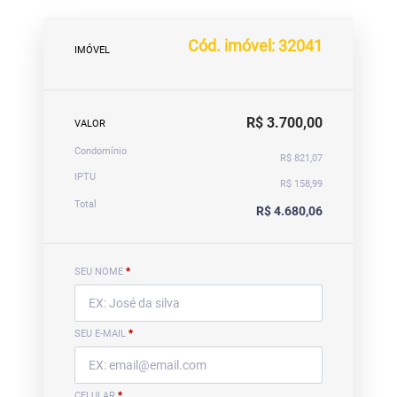
Cód. imóvel: 32041
IMÓVEL
R$ 3.700,00
VALOR
Condomínio
R$ 821,07
IPTU
R$ 158,99
Total
R$ 4.680,06
SEU NOME
*
SEU E-MAIL
*
CELULAR
*