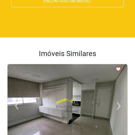
ENCONTRAR UM IMÓVEL
Imóveis Similares
<
<
<
<
‹
›
Previous
Next