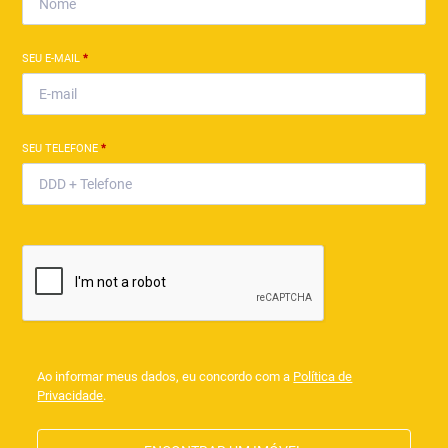
SEU E-MAIL
*
SEU TELEFONE
*
Ao informar meus dados, eu concordo com a
Política de
Privacidade
.