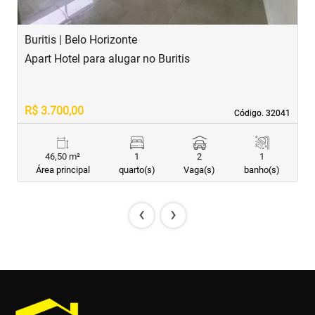
Buritis | Belo Horizonte
Apart Hotel para alugar no Buritis
R$ 3.700,00
Código. 32041
Código. 32041
46,50 m²
1
2
1
Área principal
quarto(s)
Vaga(s)
banho(s)
‹
›