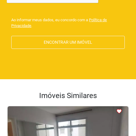
Ao informar meus dados, eu concordo com a
Política de
Privacidade
.
ENCONTRAR UM IMÓVEL
Imóveis Similares
<
<
<
<
<