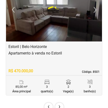
‹
›
Previous
Next
Estoril | Belo Horizonte
B
Apartamento à venda no Estoril
A
R$ 470.000,00
R
Código. 8501
Código. 8501
85,00 m²
3
2
3
Área principal
quarto(s)
Vaga(s)
banho(s)
‹
›