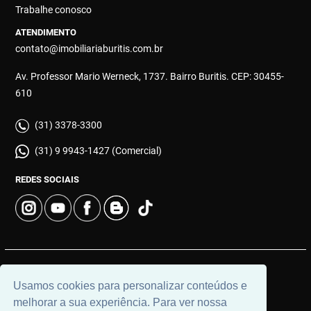
Trabalhe conosco
ATENDIMENTO
contato@imobiliariaburitis.com.br
Av. Professor Mario Werneck, 1737. Bairro Buritis. CEP: 30455-
610
(31) 3378-3300
(31) 9 9943-1427 (Comercial)
REDES SOCIAIS
© 2026 | Imobiliária Buritis | CRECI: 4649 | Desenvolvido por
Usamos cookies para personalizar conteúdos e
Universal Software.
melhorar a sua experiência. Para ver nossa