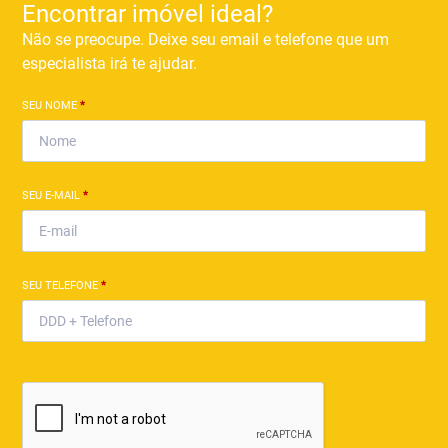
Encontrar imóvel ideal?
Não se preocupe. Deixe seu email e telefone que um
especialista irá te ajudar.
SEU NOME
*
SEU E-MAIL
*
SEU TELEFONE
*