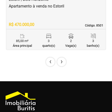
Apartamento à venda no Estoril
A
R$ 470.000,00
R
Código. 8501
Código. 8501
85,00 m²
3
2
3
Área principal
quarto(s)
Vaga(s)
banho(s)
‹
›