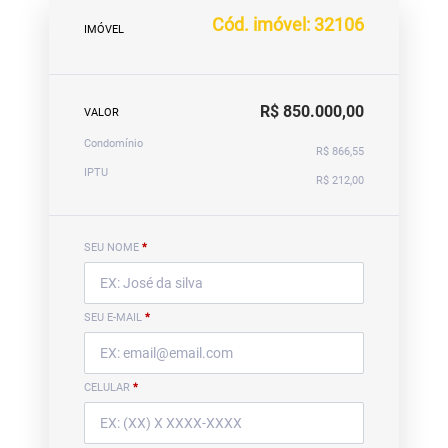
Cód. imóvel: 32106
IMÓVEL
R$ 850.000,00
VALOR
Condomínio
R$ 866,55
IPTU
R$ 212,00
SEU NOME
*
SEU E-MAIL
*
CELULAR
*