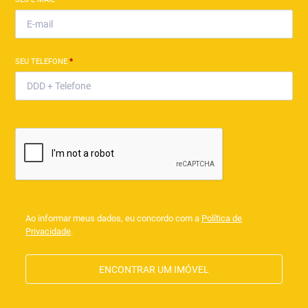
SEU TELEFONE
*
Ao informar meus dados, eu concordo com a
Política de
Privacidade
.
ENCONTRAR UM IMÓVEL