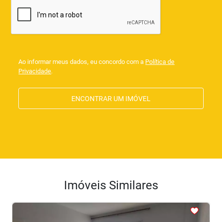
Ao informar meus dados, eu concordo com a
Política de
Privacidade
.
ENCONTRAR UM IMÓVEL
Imóveis Similares
<
<
<
<
<