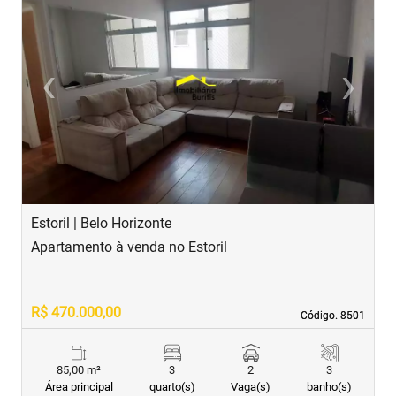
‹
›
Previous
Next
Estoril | Belo Horizonte
B
Apartamento à venda no Estoril
A
R$ 470.000,00
R
Código. 8501
Código. 8501
85,00 m²
3
2
3
Área principal
quarto(s)
Vaga(s)
banho(s)