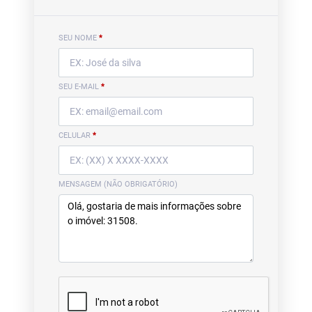
SEU NOME
*
SEU E-MAIL
*
CELULAR
*
MENSAGEM (NÃO OBRIGATÓRIO)