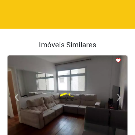
Imóveis Similares
<
<
<
<
<
‹
›
Previous
Next