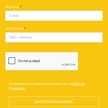
SEU E-MAIL
*
SEU TELEFONE
*
Ao informar meus dados, eu concordo com a
Política de
Privacidade
.
ENCONTRAR UM IMÓVEL