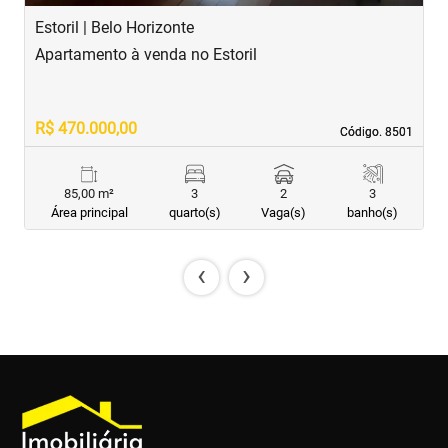
Estoril | Belo Horizonte
B
Apartamento à venda no Estoril
A
R$ 470.000,00
R
Código. 8501
Código. 8501
85,00 m²
3
2
3
Área principal
quarto(s)
Vaga(s)
banho(s)
‹
›