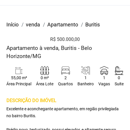
Início
venda
Apartamento
Buritis
R$ 500.000,00
Apartamento à venda, Buritis - Belo
Horizonte/MG
55,00 m²
0 m²
2
1
1
0
Área Principal
Área Lote
Quartos
Banheiro
Vagas
Suite
DESCRIÇÃO DO IMÓVEL
Excelente e aconchegante apartamento, em região privilegiada
no bairro Buritis.
Prédio novo, texturizado, possui elevador, e altamente seguro,