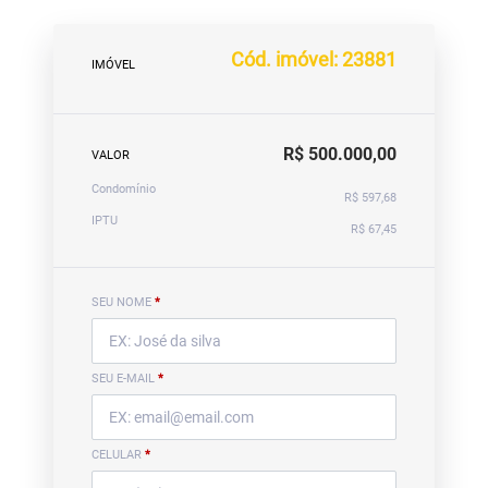
Cód. imóvel: 23881
IMÓVEL
R$ 500.000,00
VALOR
Condomínio
R$ 597,68
IPTU
R$ 67,45
SEU NOME
*
SEU E-MAIL
*
CELULAR
*