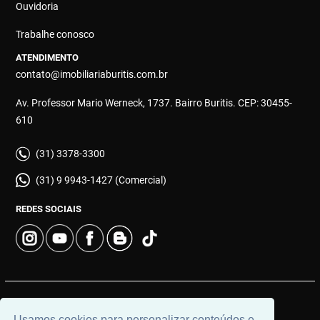
Ouvidoria
Trabalhe conosco
ATENDIMENTO
contato@imobiliariaburitis.com.br
Av. Professor Mario Werneck, 1737. Bairro Buritis. CEP: 30455-
610
(31) 3378-3300
(31) 9 9943-1427 (Comercial)
REDES SOCIAIS
© 2026 | Imobiliária Buritis | CRECI: 4649 | Desenvolvido por
Usamos cookies para personalizar conteúdos e