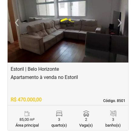
‹
›
Previous
Next
Estoril | Belo Horizonte
B
Apartamento à venda no Estoril
A
R$ 470.000,00
R
Código. 8501
Código. 8501
85,00 m²
3
2
3
Área principal
quarto(s)
Vaga(s)
banho(s)