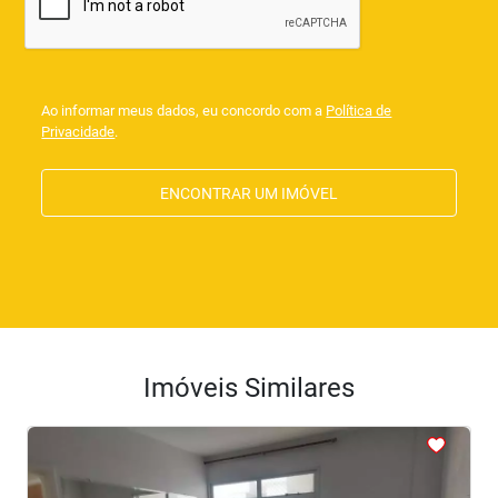
Ao informar meus dados, eu concordo com a
Política de
Privacidade
.
ENCONTRAR UM IMÓVEL
Imóveis Similares
<
<
<
<
<