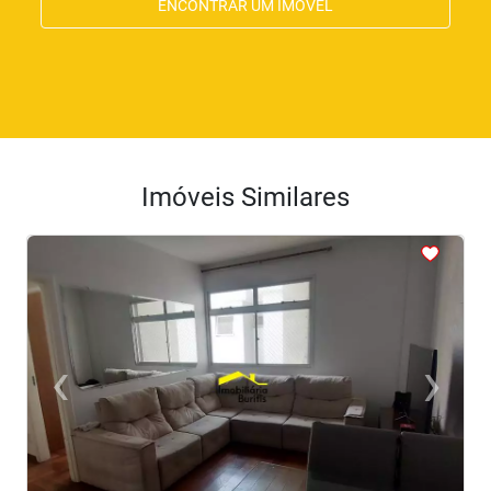
ENCONTRAR UM IMÓVEL
Imóveis Similares
<
<
<
<
<
‹
›
Previous
Next