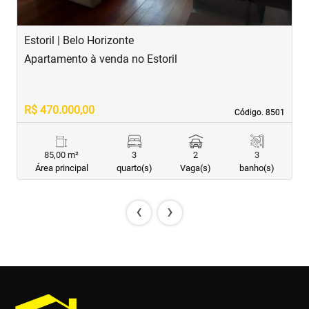
Estoril | Belo Horizonte
B
Apartamento à venda no Estoril
A
R$ 470.000,00
R
Código. 8501
Código. 8501
85,00 m²
3
2
3
Área principal
quarto(s)
Vaga(s)
banho(s)
‹
›