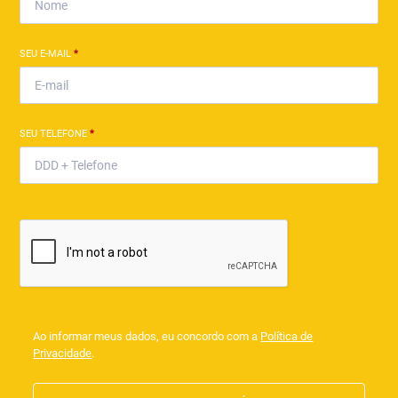
SEU E-MAIL
*
SEU TELEFONE
*
Ao informar meus dados, eu concordo com a
Política de
Privacidade
.