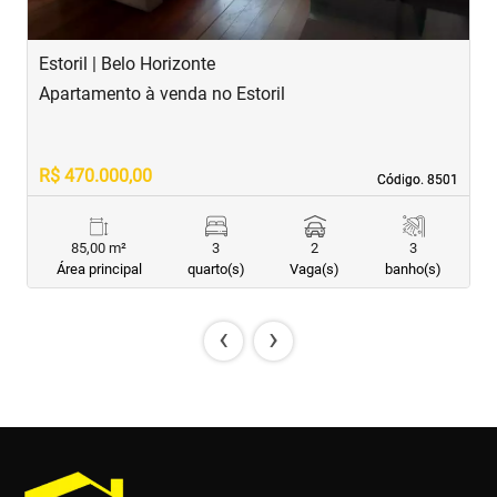
Estoril | Belo Horizonte
B
Apartamento à venda no Estoril
A
R$ 470.000,00
R
Código. 8501
Código. 8501
85,00 m²
3
2
3
Área principal
quarto(s)
Vaga(s)
banho(s)
‹
›