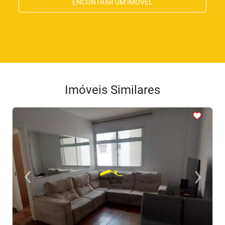
ENCONTRAR UM IMÓVEL
Imóveis Similares
<
<
<
<
<
‹
›
Previous
Next