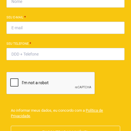
SEU E-MAIL
*
SEU TELEFONE
*
Ao informar meus dados, eu concordo com a
Política de
Privacidade
.