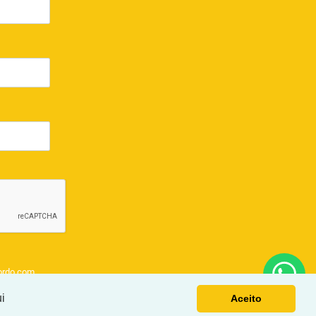
ordo com
i
Aceito