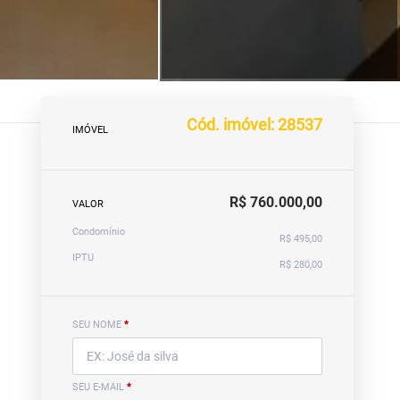
Cód. imóvel: 28537
IMÓVEL
R$ 760.000,00
VALOR
Condomínio
R$ 495,00
IPTU
R$ 280,00
SEU NOME
*
SEU E-MAIL
*