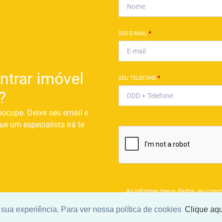
SEU E-MAIL
*
ntrar imóvel
SEU TELEFONE
*
?
eocupe. Deixe seu email e
ue um especialista irá te
Ao informar meus dados, eu conc
a
Política de Privacidade
.
sua experiência. Para ver nossa política de cookies
Clique aqu