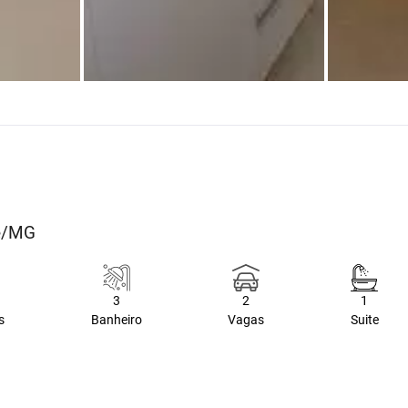
te/MG
3
2
1
s
Banheiro
Vagas
Suite