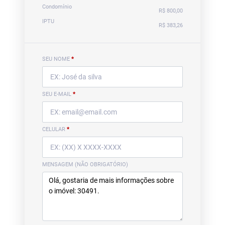
Condomínio
R$ 800,00
IPTU
R$ 383,26
SEU NOME
*
SEU E-MAIL
*
CELULAR
*
MENSAGEM (NÃO OBRIGATÓRIO)