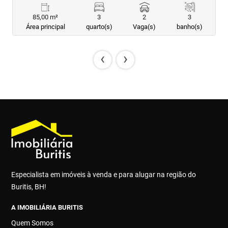
85,00 m²
3
2
3
Área principal
quarto(s)
Vaga(s)
banho(s)
‹
›
Especialista em imóveis à venda e para alugar na região do
Buritis, BH!
A IMOBILIÁRIA BURITIS
Quem Somos