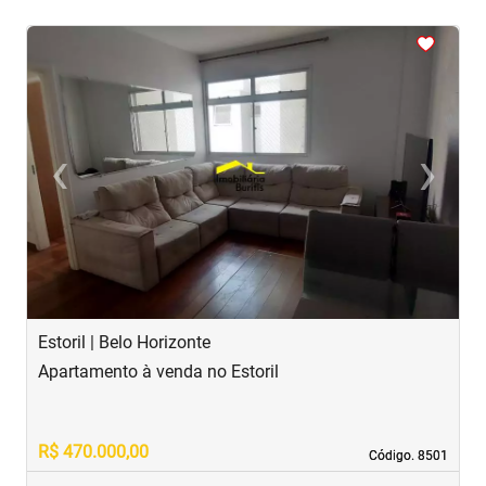
<
<
<
<
<
‹
›
Previous
Next
Estoril | Belo Horizonte
B
Apartamento à venda no Estoril
A
R$ 470.000,00
R
Código. 8501
Código. 8501