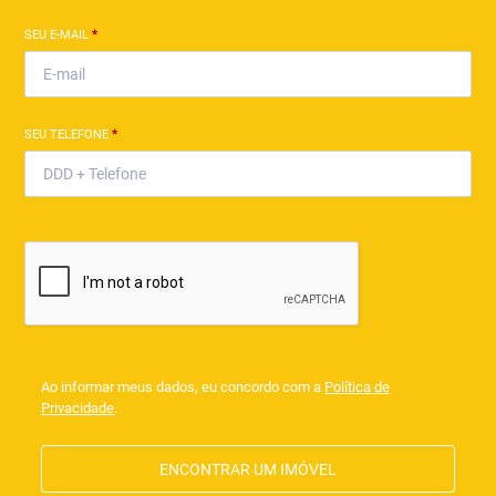
SEU E-MAIL
*
SEU TELEFONE
*
Ao informar meus dados, eu concordo com a
Política de
Privacidade
.
ENCONTRAR UM IMÓVEL