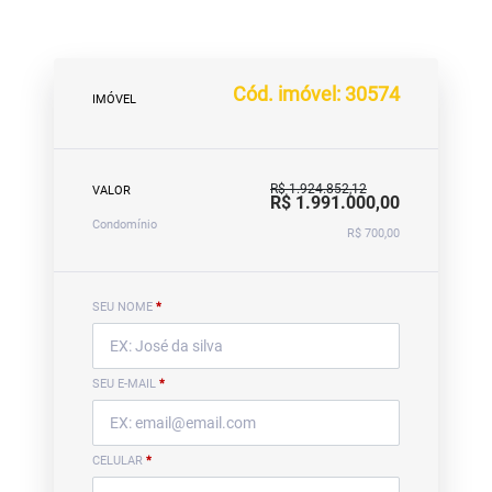
Cód. imóvel: 30574
IMÓVEL
R$ 1.924.852,12
VALOR
R$ 1.991.000,00
Condomínio
R$ 700,00
SEU NOME
*
SEU E-MAIL
*
CELULAR
*