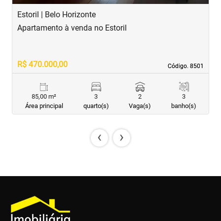
Estoril | Belo Horizonte
B
Apartamento à venda no Estoril
A
R$ 470.000,00
R
Código. 8501
Código. 8501
85,00 m²
3
2
3
Área principal
quarto(s)
Vaga(s)
banho(s)
‹
›