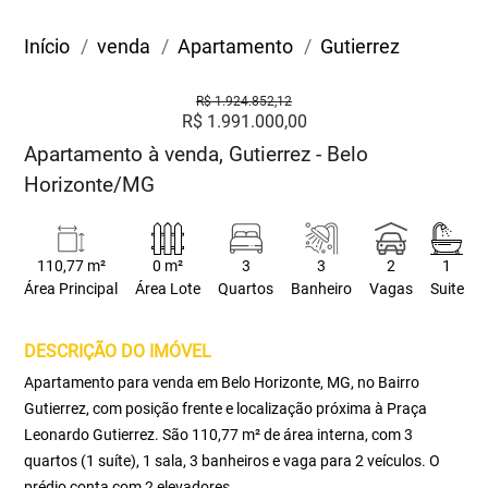
Início
venda
Apartamento
Gutierrez
R$ 1.924.852,12
R$ 1.991.000,00
Apartamento à venda, Gutierrez - Belo
Horizonte/MG
110,77 m²
0 m²
3
3
2
1
Área Principal
Área Lote
Quartos
Banheiro
Vagas
Suite
DESCRIÇÃO DO IMÓVEL
Apartamento para venda em Belo Horizonte, MG, no Bairro
Gutierrez, com posição frente e localização próxima à Praça
Leonardo Gutierrez. São 110,77 m² de área interna, com 3
quartos (1 suíte), 1 sala, 3 banheiros e vaga para 2 veículos. O
prédio conta com 2 elevadores.