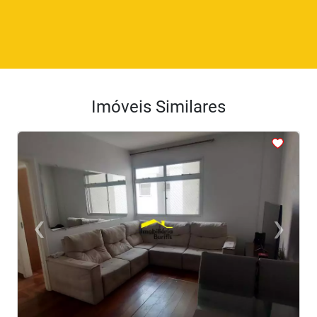
Imóveis Similares
<
<
<
<
<
‹
›
Previous
Next