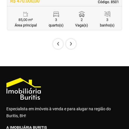
R$ 470.000,00
R
Código. 8501
Código. 8501
85,00 m²
3
2
3
Área principal
quarto(s)
Vaga(s)
banho(s)
‹
›
Especialista em imóveis à venda e para alugar na região do
Buritis, BH!
A IMOBILIÁRIA BURITIS