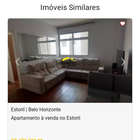
Imóveis Similares
<
<
<
<
<
‹
›
Previous
Next
Estoril | Belo Horizonte
B
Apartamento à venda no Estoril
A