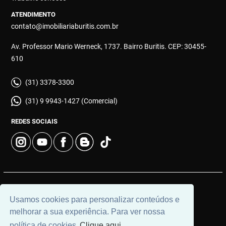
ATENDIMENTO
contato@imobiliariaburitis.com.br
Av. Professor Mario Werneck, 1737. Bairro Buritis. CEP: 30455-
610
(31) 3378-3300
(31) 9 9943-1427 (Comercial)
REDES SOCIAIS
© 2026 | Imobiliária Buritis | CRECI: 4649 | Desenvolvido por
Usamos cookies para personalizar conteúdos e
Universal Software.
melhorar a sua experiência. Para ver nossa
política de cookies
Clique aqui