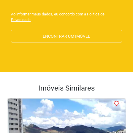
Ao informar meus dados, eu concordo com a
Política de
Privacidade
.
ENCONTRAR UM IMÓVEL
Imóveis Similares
<
<
<
<
<