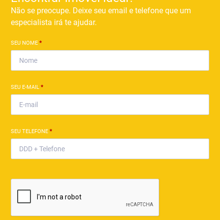
Não se preocupe. Deixe seu email e telefone que um
especialista irá te ajudar.
SEU NOME
*
SEU E-MAIL
*
SEU TELEFONE
*