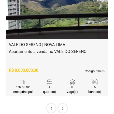
‹
›
Previous
Next
VALE DO SERENO | NOVA LIMA
V
Apartamento à venda no VALE DO SERENO
A
R$ 8.000.000,00
S
Código. 19905
Código. 19905
576,68 m²
4
6
5
Área principal
quarto(s)
Vaga(s)
banho(s)
‹
›