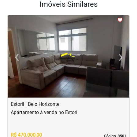
Imóveis Similares
<
<
<
<
<
‹
›
Previous
Next
Estoril | Belo Horizonte
B
Apartamento à venda no Estoril
A
R$ 470.000,00
R
Código. 8501
Código. 8501