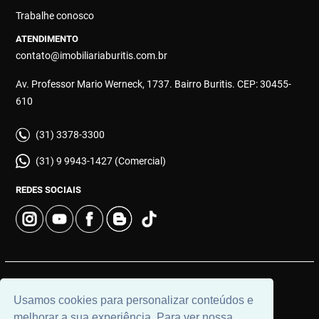
Trabalhe conosco
ATENDIMENTO
contato@imobiliariaburitis.com.br
Av. Professor Mario Werneck, 1737. Bairro Buritis. CEP: 30455-
610
(31) 3378-3300
(31) 9 9943-1427 (Comercial)
REDES SOCIAIS
© 2026 | Imobiliária Buritis | CRECI: 4649 | Desenvolvido por
Usamos cookies para personalizar conteúdos e
Universal Software.
melhorar a sua experiência. Para ver nossa