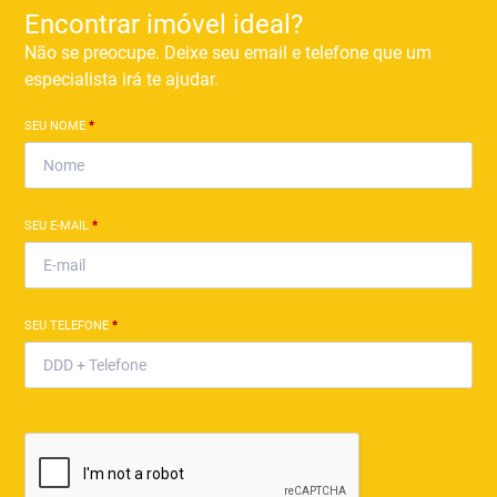
Encontrar imóvel ideal?
Não se preocupe. Deixe seu email e telefone que um
especialista irá te ajudar.
SEU NOME
*
SEU E-MAIL
*
SEU TELEFONE
*