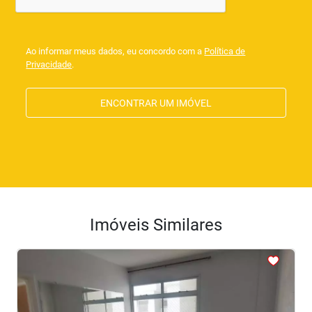
Ao informar meus dados, eu concordo com a
Política de
Privacidade
.
ENCONTRAR UM IMÓVEL
Imóveis Similares
<
<
<
<
<