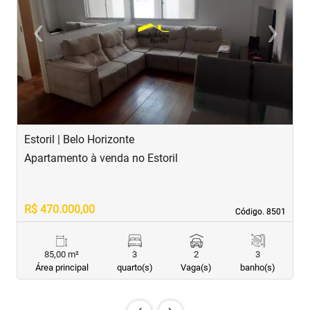
‹
›
Previous
Next
Estoril | Belo Horizonte
B
Apartamento à venda no Estoril
A
R$ 470.000,00
R
Código. 8501
Código. 8501
85,00 m²
3
2
3
Área principal
quarto(s)
Vaga(s)
banho(s)