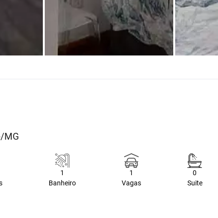
te/MG
1
1
0
s
Banheiro
Vagas
Suite