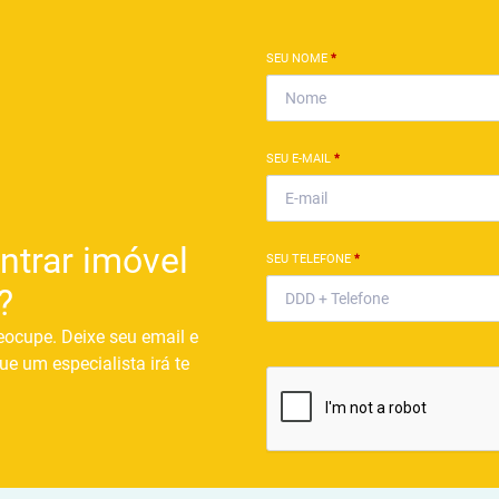
SEU NOME
*
SEU E-MAIL
*
ntrar imóvel
SEU TELEFONE
*
?
eocupe. Deixe seu email e
ue um especialista irá te