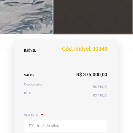
Cód. imóvel: 30343
IMÓVEL
R$ 375.000,00
VALOR
Condomínio
R$ 310,00
IPTU
R$ 110,00
SEU NOME
*