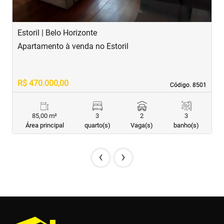
Estoril | Belo Horizonte
B
Apartamento à venda no Estoril
A
R$ 470.000,00
R
Código. 8501
Código. 8501
85,00 m²
3
2
3
Área principal
quarto(s)
Vaga(s)
banho(s)
‹
›