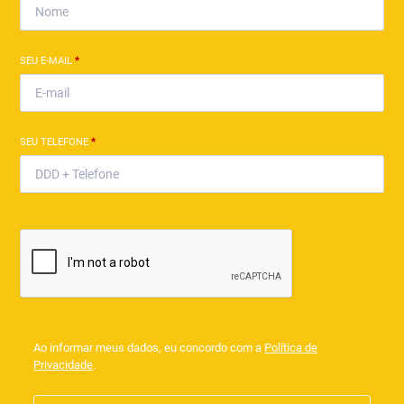
SEU E-MAIL
*
SEU TELEFONE
*
Ao informar meus dados, eu concordo com a
Política de
Privacidade
.