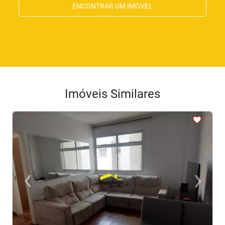
ENCONTRAR UM IMÓVEL
Imóveis Similares
<
<
<
<
<
‹
›
Previous
Next