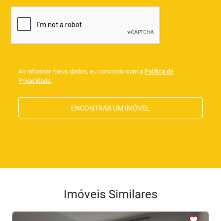
Ao informar meus dados, eu concordo com a
Política de
Privacidade
.
ENCONTRAR UM IMÓVEL
Imóveis Similares
<
<
<
<
<