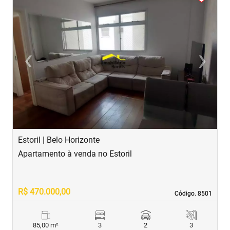
‹
›
Previous
Next
Estoril | Belo Horizonte
B
Apartamento à venda no Estoril
A
R$ 470.000,00
R
Código. 8501
Código. 8501
85,00 m²
3
2
3