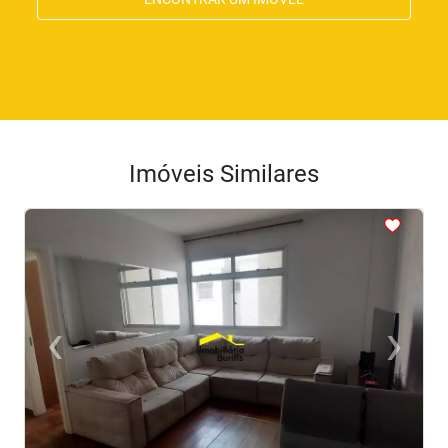
Imóveis Similares
<
<
<
<
<
‹
›
Previous
Next