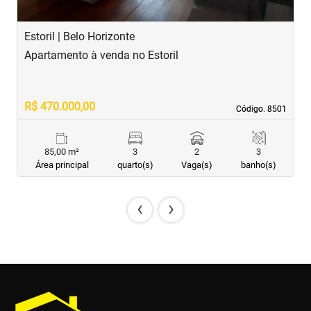
Estoril | Belo Horizonte
B
Apartamento à venda no Estoril
A
R$ 470.000,00
R
Código. 8501
Código. 8501
85,00 m²
3
2
3
Área principal
quarto(s)
Vaga(s)
banho(s)
‹
›