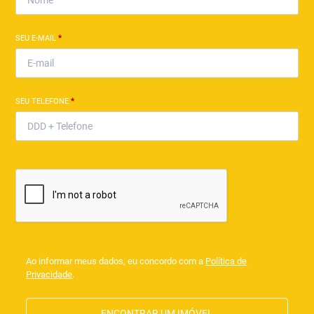
SEU E-MAIL
*
SEU TELEFONE
*
Ao informar meus dados, eu concordo com a
Política de
Privacidade
.
ENCONTRAR UM IMÓVEL