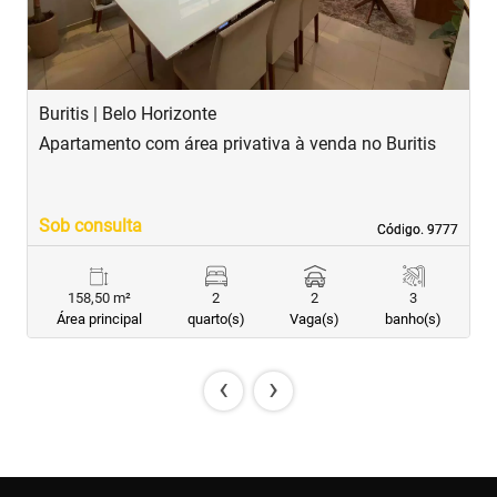
Buritis | Belo Horizonte
B
Apartamento com área privativa à venda no Buritis
A
Sob consulta
R
Código. 9777
Código. 9777
158,50 m²
2
2
3
Área principal
quarto(s)
Vaga(s)
banho(s)
‹
›