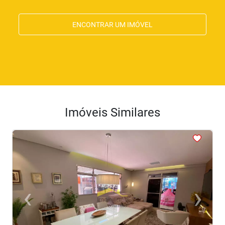
ENCONTRAR UM IMÓVEL
Imóveis Similares
<
<
<
<
<
‹
›
Previous
Next