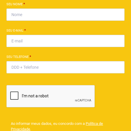
SEU NOME
*
SEU E-MAIL
*
SEU TELEFONE
*
Ao informar meus dados, eu concordo com a
Política de
Privacidade
.