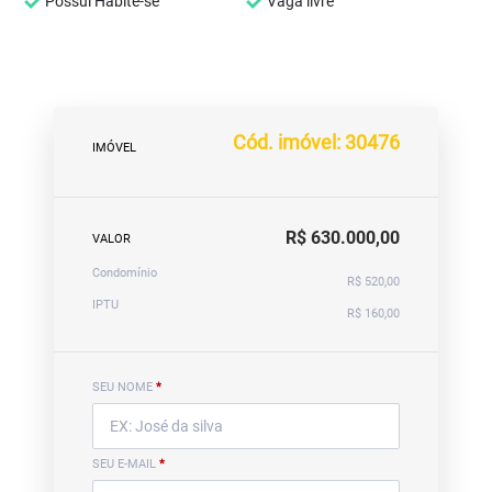
Possui Habite-se
Vaga livre
Cód. imóvel: 30476
IMÓVEL
R$ 630.000,00
VALOR
Condomínio
R$ 520,00
IPTU
R$ 160,00
SEU NOME
*
SEU E-MAIL
*