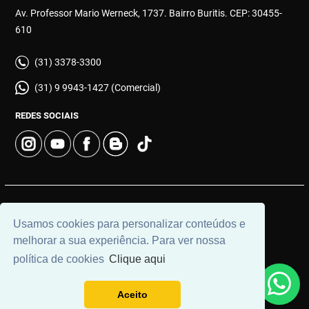
Av. Professor Mario Werneck, 1737. Bairro Buritis. CEP: 30455-
610
(31) 3378-3300
(31) 9 9943-1427 (Comercial)
REDES SOCIAIS
© 2026 | Imobiliária Buritis | CRECI: 4649 | Desenvolvido por
Usamos cookies para personalizar conteúdos e
Universal Software.
melhorar a sua experiência. Para ver nossa
política de cookies
Clique aqui
Aceito