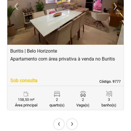
‹
›
Previous
Next
Buritis | Belo Horizonte
B
Apartamento com área privativa à venda no Buritis
A
Sob consulta
R
Código. 9777
Código. 9777
158,50 m²
2
2
3
Área principal
quarto(s)
Vaga(s)
banho(s)
‹
›