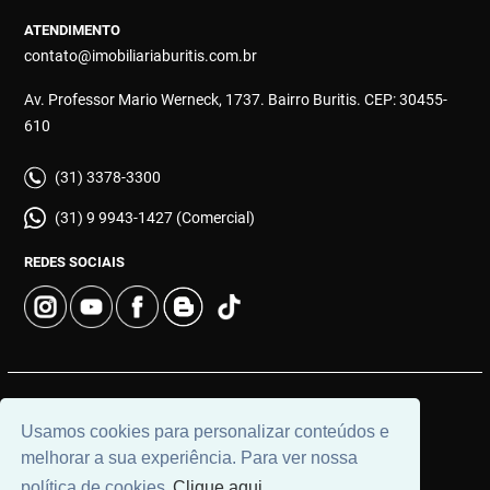
ATENDIMENTO
contato@imobiliariaburitis.com.br
Av. Professor Mario Werneck, 1737. Bairro Buritis. CEP: 30455-
610
(31) 3378-3300
(31) 9 9943-1427 (Comercial)
REDES SOCIAIS
© 2026 | Imobiliária Buritis | CRECI: 4649 | Desenvolvido por
Usamos cookies para personalizar conteúdos e
Universal Software.
melhorar a sua experiência. Para ver nossa
política de cookies
Clique aqui