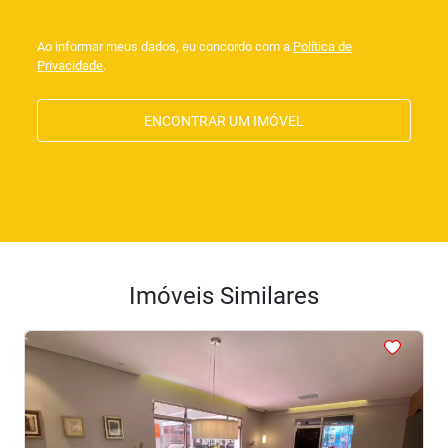
Ao informar meus dados, eu concordo com a
Política de
Privacidade
.
ENCONTRAR UM IMÓVEL
Imóveis Similares
<
<
<
<
<