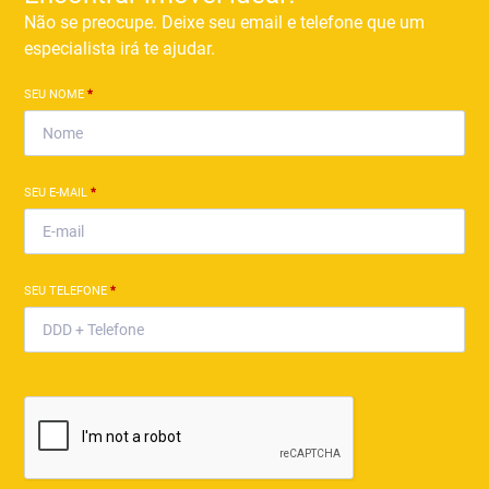
Não se preocupe. Deixe seu email e telefone que um
especialista irá te ajudar.
SEU NOME
*
SEU E-MAIL
*
SEU TELEFONE
*