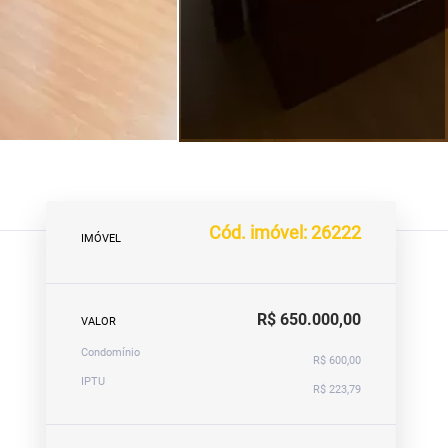
Cód. imóvel: 26222
IMÓVEL
R$ 650.000,00
VALOR
Condomínio
R$ 600,00
IPTU
R$ 223,79