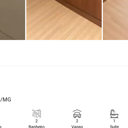
te/MG
2
2
1
s
Banheiro
Vagas
Suite