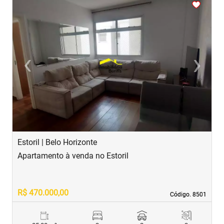
<
<
<
<
<
‹
›
Previous
Next
Estoril | Belo Horizonte
B
Apartamento à venda no Estoril
A
R$ 470.000,00
R
Código. 8501
Código. 8501