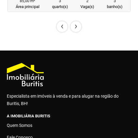
85,00 m²
3
2
3
Área principal
quarto(s)
Vaga(s)
banho(s)
‹
›
Especialista em imóveis à venda e para alugar na região do
Buritis, BH!
A IMOBILIÁRIA BURITIS
Quem Somos
Fale Conosco