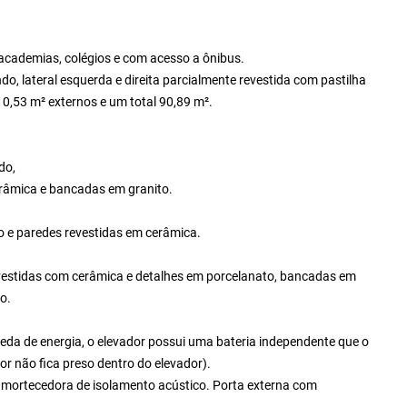
academias, colégios e com acesso a ônibus.
o, lateral esquerda e direita parcialmente revestida com pastilha
0,53 m² externos e um total 90,89 m².
do,
râmica e bancadas em granito.
o e paredes revestidas em cerâmica.
evestidas com cerâmica e detalhes em porcelanato, bancadas em
ho.
da de energia, o elevador possui uma bateria independente que o
or não fica preso dentro do elevador).
amortecedora de isolamento acústico. Porta externa com