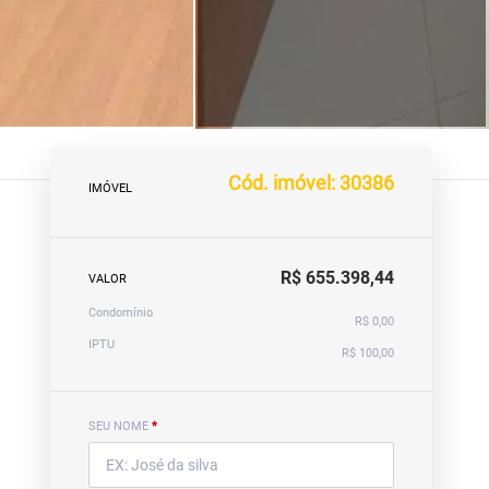
Cód. imóvel: 30386
IMÓVEL
R$ 655.398,44
VALOR
Condomínio
R$ 0,00
IPTU
R$ 100,00
SEU NOME
*