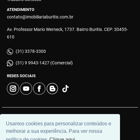
ATENDIMENTO
contato@imobiliariaburitis.com.br
Av. Professor Mario Werneck, 1737. Bairro Buritis. CEP: 30455-
610
(31) 3378-3300
(31) 9 9943-1427 (Comercial)
REDES SOCIAIS
© 2026 | Imobiliária Buritis | CRECI: 4649 | Desenvolvido por
Usamos cookies para personalizar conteúdos e
Universal Software.
melhorar a sua experiência. Para ver nossa
política de cookies
Clique aqui