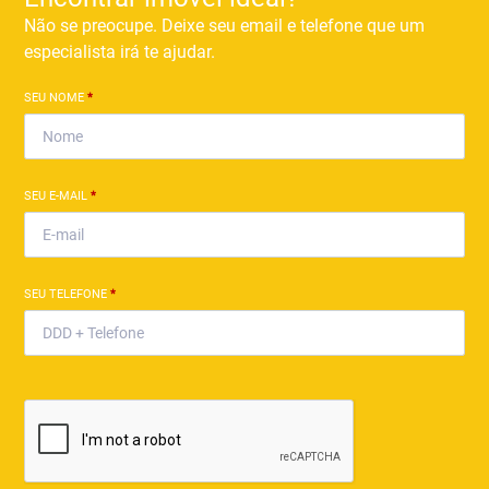
Não se preocupe. Deixe seu email e telefone que um
especialista irá te ajudar.
SEU NOME
*
SEU E-MAIL
*
SEU TELEFONE
*