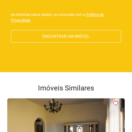
Ao informar meus dados, eu concordo com a
Política de
Privacidade
.
ENCONTRAR UM IMÓVEL
Imóveis Similares
<
<
<
<
<