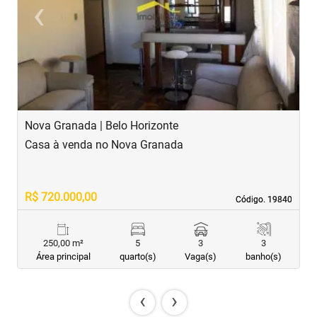
‹
›
Previous
Next
Nova Granada | Belo Horizonte
S
Casa à venda no Nova Granada
C
R$ 720.000,00
R
Código. 19840
Código. 19840
250,00 m²
5
3
3
Área principal
quarto(s)
Vaga(s)
banho(s)
‹
›