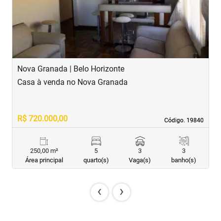
Nova Granada | Belo Horizonte
S
Casa à venda no Nova Granada
C
R$ 720.000,00
R
Código. 19840
Código. 19840
250,00 m²
5
3
3
Área principal
quarto(s)
Vaga(s)
banho(s)
‹
›