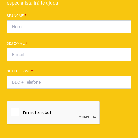
especialista irá te ajudar.
SEU NOME
*
SEU E-MAIL
*
SEU TELEFONE
*