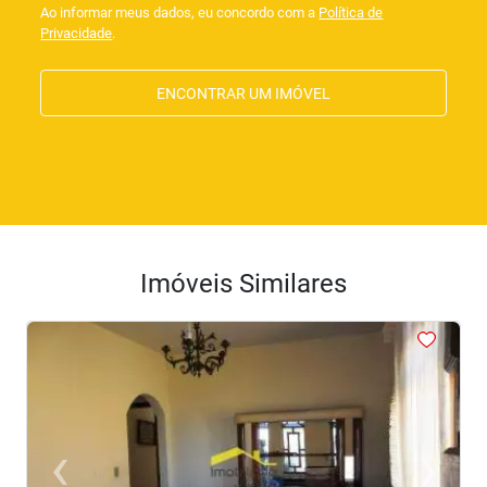
Ao informar meus dados, eu concordo com a
Política de
Privacidade
.
ENCONTRAR UM IMÓVEL
Imóveis Similares
<
<
<
<
<
‹
›
Previous
Next