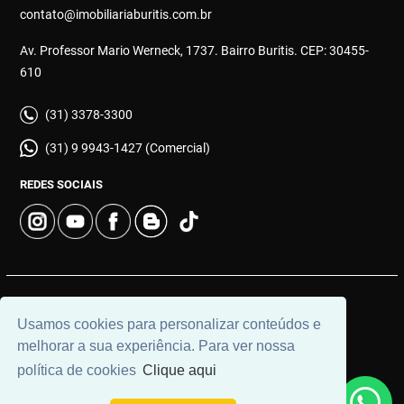
contato@imobiliariaburitis.com.br
Av. Professor Mario Werneck, 1737. Bairro Buritis. CEP: 30455-
610
(31) 3378-3300
(31) 9 9943-1427 (Comercial)
REDES SOCIAIS
© 2026 | Imobiliária Buritis | CRECI: 4649 | Desenvolvido por
Usamos cookies para personalizar conteúdos e
Universal Software.
melhorar a sua experiência. Para ver nossa
política de cookies
Clique aqui