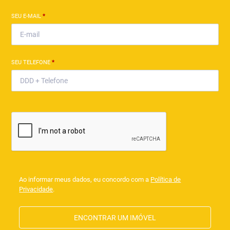
SEU E-MAIL
*
SEU TELEFONE
*
Ao informar meus dados, eu concordo com a
Política de
Privacidade
.
ENCONTRAR UM IMÓVEL