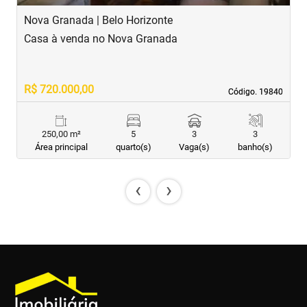
Nova Granada | Belo Horizonte
S
Casa à venda no Nova Granada
C
R$ 720.000,00
R
Código. 19840
Código. 19840
250,00 m²
5
3
3
Área principal
quarto(s)
Vaga(s)
banho(s)
‹
›