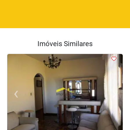
Imóveis Similares
<
<
<
<
<
‹
›
Previous
Next