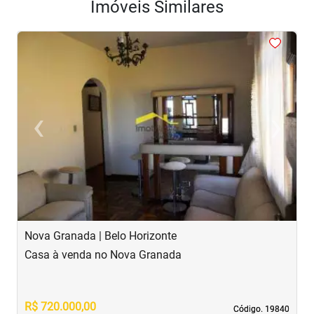
Imóveis Similares
<
<
<
<
<
‹
›
Previous
Next
Nova Granada | Belo Horizonte
S
Casa à venda no Nova Granada
C
R$ 720.000,00
R
Código. 19840
Código. 19840