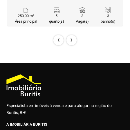
250,00 m²
5
3
3
Área principal
quarto(s)
Vaga(s)
banho(s)
‹
›
Especialista em imóveis à venda e para alugar na região do
Buritis, BH!
A IMOBILIÁRIA BURITIS