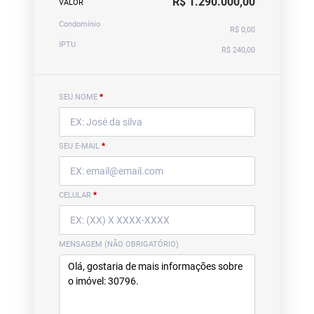
R$ 1.290.000,00
VALOR
Condomínio
R$ 0,00
IPTU
R$ 240,00
SEU NOME
*
SEU E-MAIL
*
CELULAR
*
MENSAGEM (NÃO OBRIGATÓRIO)