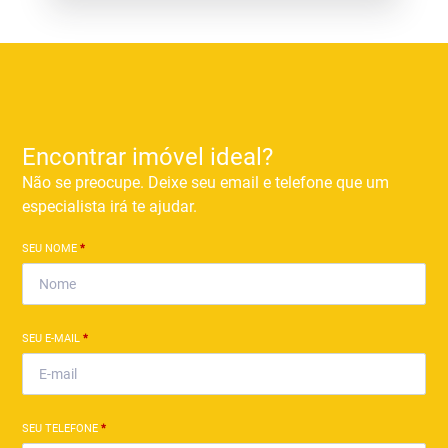
Encontrar imóvel ideal?
Não se preocupe. Deixe seu email e telefone que um
especialista irá te ajudar.
SEU NOME
*
SEU E-MAIL
*
SEU TELEFONE
*