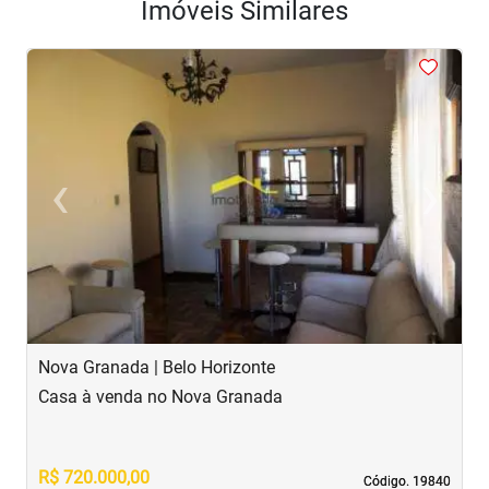
Imóveis Similares
<
<
<
<
<
‹
›
Previous
Next
Nova Granada | Belo Horizonte
S
Casa à venda no Nova Granada
C
R$ 720.000,00
R
Código. 19840
Código. 19840