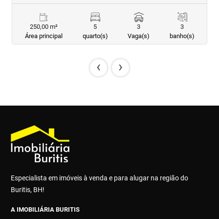
250,00 m²
5
3
3
Área principal
quarto(s)
Vaga(s)
banho(s)
‹
›
Especialista em imóveis à venda e para alugar na região do
Buritis, BH!
A IMOBILIÁRIA BURITIS