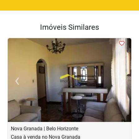
Imóveis Similares
<
<
<
<
<
‹
›
Previous
Next
Nova Granada | Belo Horizonte
S
Casa à venda no Nova Granada
C