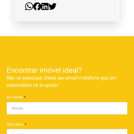
Encontrar imóvel ideal?
Não se preocupe. Deixe seu email e telefone que um
especialista irá te ajudar.
SEU NOME
*
SEU E-MAIL
*