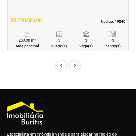
R$ 720.000,00
R
Código. 19840
Código. 19840
250,00 m²
5
3
3
Área principal
quarto(s)
Vaga(s)
banho(s)
‹
›
Especialista em imóveis à venda e para alugar na região do