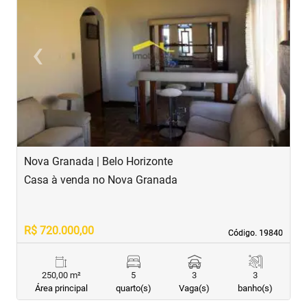
‹
›
Previous
Next
Nova Granada | Belo Horizonte
S
Casa à venda no Nova Granada
C
R$ 720.000,00
R
Código. 19840
Código. 19840
250,00 m²
5
3
3
Área principal
quarto(s)
Vaga(s)
banho(s)