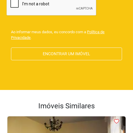
Ao informar meus dados, eu concordo com a
Política de
Privacidade
.
ENCONTRAR UM IMÓVEL
Imóveis Similares
<
<
<
<
<