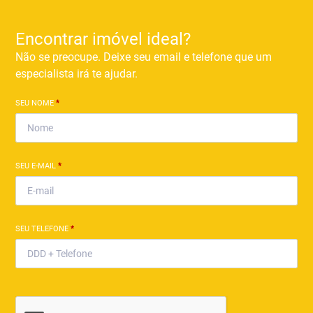
Encontrar imóvel ideal?
Não se preocupe. Deixe seu email e telefone que um
especialista irá te ajudar.
SEU NOME
*
SEU E-MAIL
*
SEU TELEFONE
*