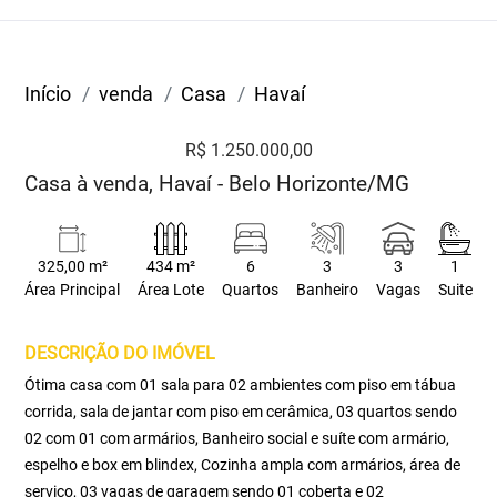
Início
venda
Casa
Havaí
R$ 1.250.000,00
Casa à venda, Havaí - Belo Horizonte/MG
325,00 m²
434 m²
6
3
3
1
Área Principal
Área Lote
Quartos
Banheiro
Vagas
Suite
DESCRIÇÃO DO IMÓVEL
Ótima casa com 01 sala para 02 ambientes com piso em tábua
corrida, sala de jantar com piso em cerâmica, 03 quartos sendo
02 com 01 com armários, Banheiro social e suíte com armário,
espelho e box em blindex, Cozinha ampla com armários, área de
serviço, 03 vagas de garagem sendo 01 coberta e 02