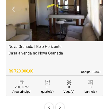
‹
›
Previous
Next
Nova Granada | Belo Horizonte
S
Casa à venda no Nova Granada
C
R$ 720.000,00
R
Código. 19840
Código. 19840
250,00 m²
5
3
3
Área principal
quarto(s)
Vaga(s)
banho(s)
‹
›