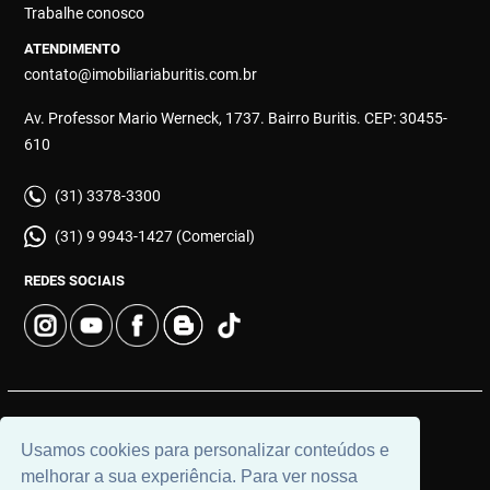
Trabalhe conosco
ATENDIMENTO
contato@imobiliariaburitis.com.br
Av. Professor Mario Werneck, 1737. Bairro Buritis. CEP: 30455-
610
(31) 3378-3300
(31) 9 9943-1427 (Comercial)
REDES SOCIAIS
© 2026 | Imobiliária Buritis | CRECI: 4649 | Desenvolvido por
Usamos cookies para personalizar conteúdos e
Universal Software.
melhorar a sua experiência. Para ver nossa