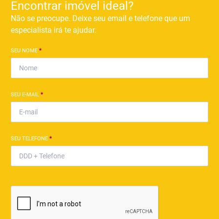
Encontrar imóvel ideal?
Não se preocupe. Deixe seu email e telefone que um
especialista irá te ajudar.
SEU NOME
*
SEU E-MAIL
*
SEU TELEFONE
*