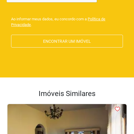
Ao informar meus dados, eu concordo com a
Política de
Privacidade
.
ENCONTRAR UM IMÓVEL
Imóveis Similares
<
<
<
<
<