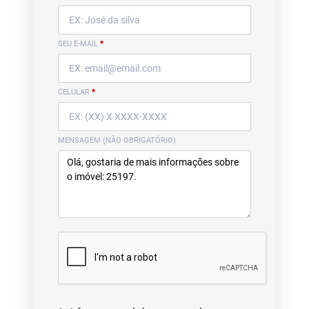
SEU E-MAIL
*
CELULAR
*
MENSAGEM (NÃO OBRIGATÓRIO)