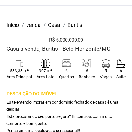
Início
venda
Casa
Buritis
R$ 5.000.000,00
Casa à venda, Buritis - Belo Horizonte/MG
533,33 m²
907 m²
6
6
5
6
Área Principal
Área Lote
Quartos
Banheiro
Vagas
Suite
DESCRIÇÃO DO IMÓVEL
Eu te entendo, morar em condominio fechado de casas é uma
delícia!
Está procurando seu porto seguro? Encontrou, com muito
conforto e bom gosto.
Pensa em uma localização sensacional!!