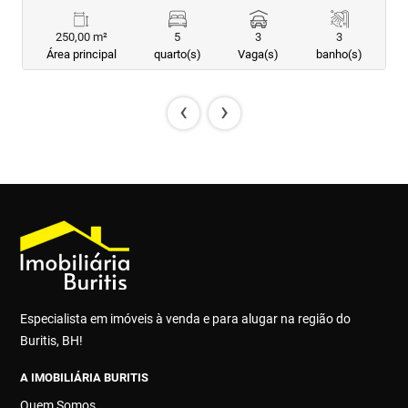
250,00 m²
5
3
3
Área principal
quarto(s)
Vaga(s)
banho(s)
‹
›
Especialista em imóveis à venda e para alugar na região do
Buritis, BH!
A IMOBILIÁRIA BURITIS
Quem Somos