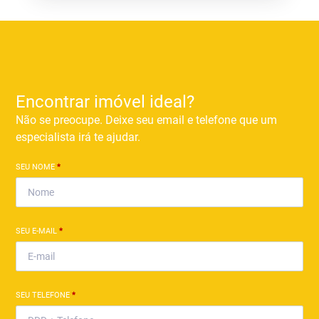
Encontrar imóvel ideal?
Não se preocupe. Deixe seu email e telefone que um
especialista irá te ajudar.
SEU NOME
*
SEU E-MAIL
*
SEU TELEFONE
*