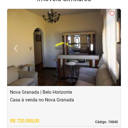
<
<
<
<
<
‹
›
Previous
Next
Nova Granada | Belo Horizonte
S
Casa à venda no Nova Granada
C
R$ 720.000,00
R
Código. 19840
Código. 19840