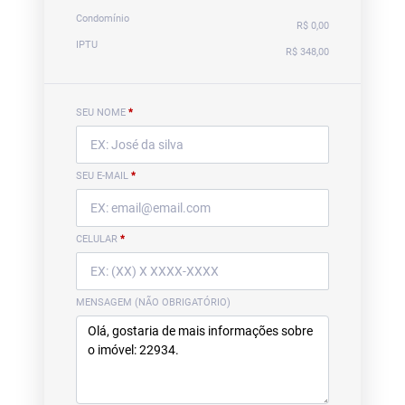
Condomínio
R$ 0,00
IPTU
R$ 348,00
SEU NOME
*
SEU E-MAIL
*
CELULAR
*
MENSAGEM (NÃO OBRIGATÓRIO)