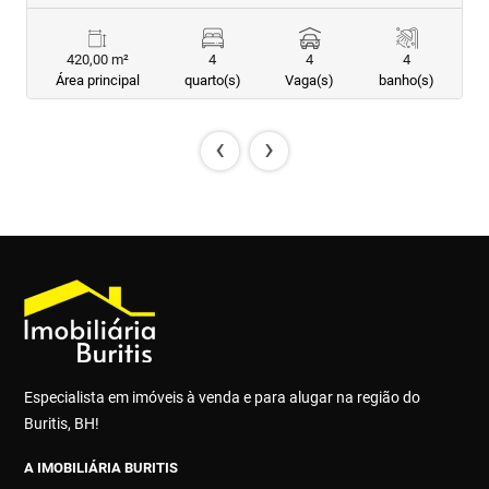
420,00 m²
4
4
4
Área principal
quarto(s)
Vaga(s)
banho(s)
‹
›
Especialista em imóveis à venda e para alugar na região do
Buritis, BH!
A IMOBILIÁRIA BURITIS