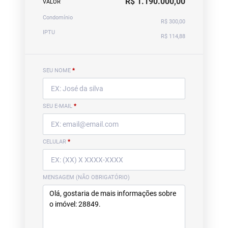
R$ 1.190.000,00
VALOR
Condomínio
R$ 300,00
IPTU
R$ 114,88
SEU NOME
*
SEU E-MAIL
*
CELULAR
*
MENSAGEM (NÃO OBRIGATÓRIO)