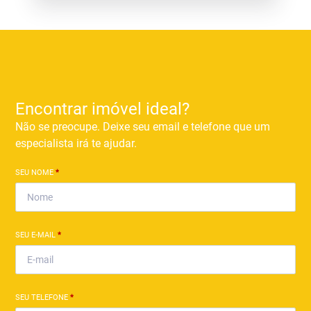
Encontrar imóvel ideal?
Não se preocupe. Deixe seu email e telefone que um
especialista irá te ajudar.
SEU NOME
*
SEU E-MAIL
*
SEU TELEFONE
*