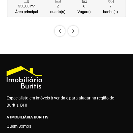
350,00 m²
2
6
7
Área principal
quarto(s)
Vaga(s)
banho(s)
‹
›
Especialista em imóveis à venda e para alugar na região do
Buritis, BH!
A IMOBILIÁRIA BURITIS
Quem Somos