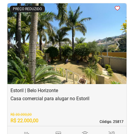
<
<
<
<
<
PREÇO REDUZIDO
‹
›
Previous
Next
Estoril | Belo Horizonte
J
Casa comercial para alugar no Estoril
C
R$ 30.000,00
R$ 22.000,00
R
Código. 25817
Código. 25817