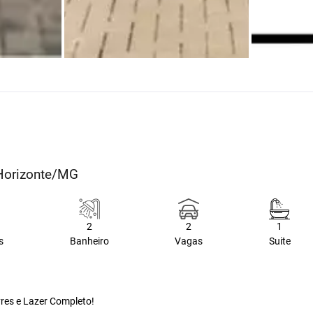
 Horizonte/MG
2
2
1
s
Banheiro
Vagas
Suite
res e Lazer Completo!