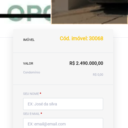
Cód. imóvel: 30068
IMÓVEL
R$ 2.490.000,00
VALOR
Condomínio
R$ 0,00
SEU NOME
*
SEU E-MAIL
*