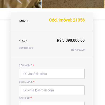
Cód. imóvel: 21056
IMÓVEL
R$ 3.390.000,00
VALOR
Condomínio
R$ 4.000,00
SEU NOME
*
SEU E-MAIL
*
CELULAR
*