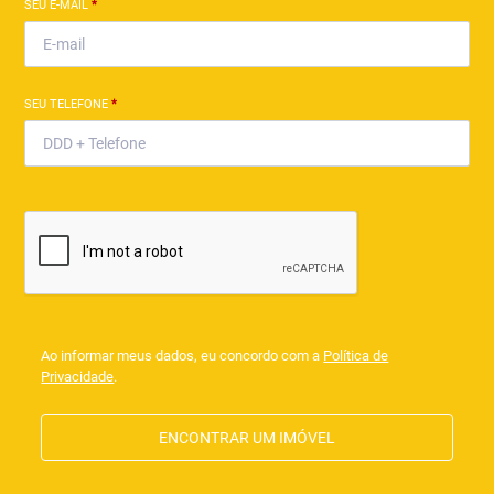
SEU E-MAIL
*
SEU TELEFONE
*
Ao informar meus dados, eu concordo com a
Política de
Privacidade
.
ENCONTRAR UM IMÓVEL