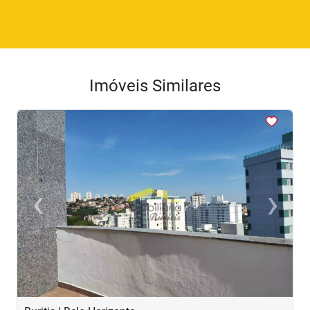
Imóveis Similares
<
<
<
<
<
‹
›
Previous
Next