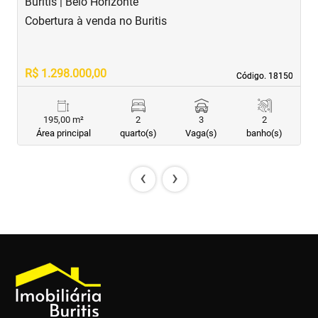
Buritis | Belo Horizonte
B
Cobertura à venda no Buritis
C
R$ 1.298.000,00
R
Código. 18150
Código. 18150
195,00 m²
2
3
2
Área principal
quarto(s)
Vaga(s)
banho(s)
‹
›