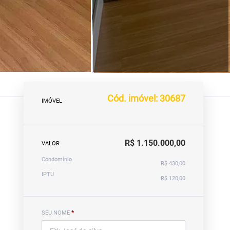
Cód. imóvel: 30687
IMÓVEL
R$ 1.150.000,00
VALOR
Condomínio
R$ 430,00
IPTU
R$ 120,00
SEU NOME
*