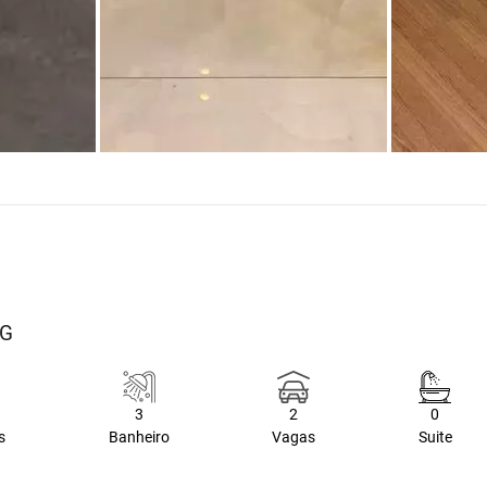
MG
3
2
0
s
Banheiro
Vagas
Suite