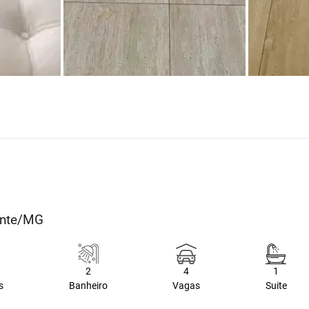
zonte/MG
2
4
1
s
Banheiro
Vagas
Suite