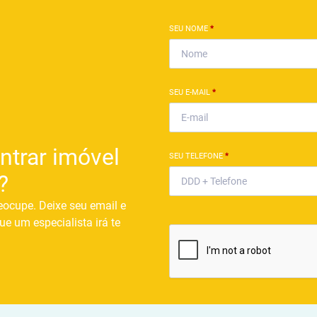
SEU NOME
*
SEU E-MAIL
*
ntrar imóvel
SEU TELEFONE
*
?
eocupe. Deixe seu email e
ue um especialista irá te