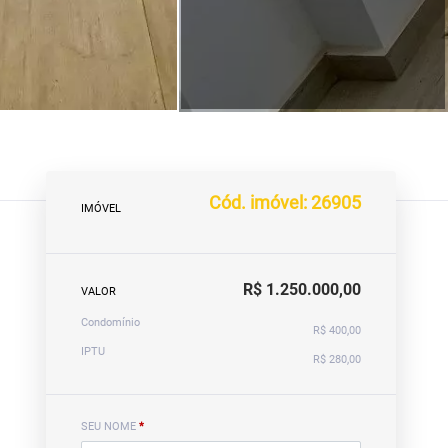
Cód. imóvel: 26905
IMÓVEL
R$ 1.250.000,00
VALOR
Condomínio
R$ 400,00
IPTU
R$ 280,00
SEU NOME
*