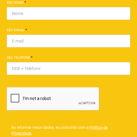
SEU NOME
*
SEU E-MAIL
*
SEU TELEFONE
*
Ao informar meus dados, eu concordo com a
Política de
Privacidade
.