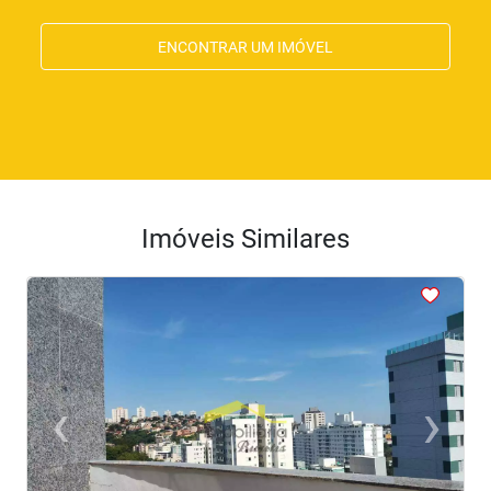
ENCONTRAR UM IMÓVEL
Imóveis Similares
<
<
<
<
<
‹
›
Previous
Next