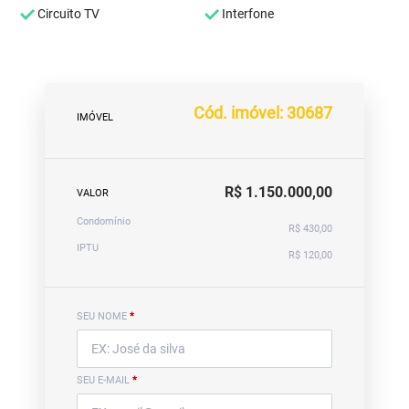
Circuito TV
Interfone
Cód. imóvel: 30687
IMÓVEL
R$ 1.150.000,00
VALOR
Condomínio
R$ 430,00
IPTU
R$ 120,00
SEU NOME
*
SEU E-MAIL
*