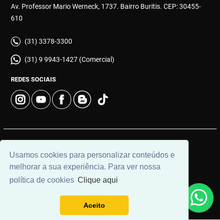
Av. Professor Mario Werneck, 1737. Bairro Buritis. CEP: 30455-
610
(31) 3378-3300
(31) 9 9943-1427 (Comercial)
REDES SOCIAIS
© 2026 | Imobiliária Buritis | CRECI: 4649 | Desenvolvido por
Usamos cookies para personalizar conteúdos e
Universal Software.
melhorar a sua experiência. Para ver nossa
política de cookies
Clique aqui
Aceito