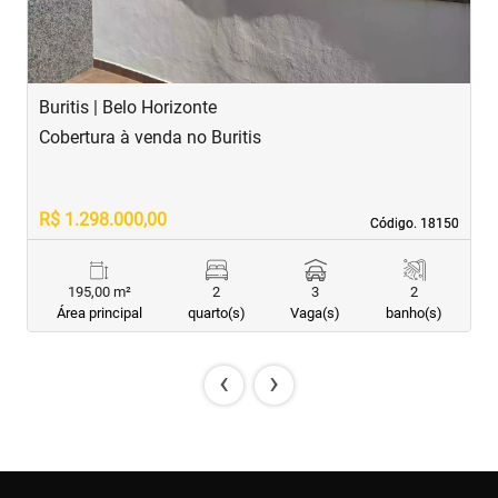
Buritis | Belo Horizonte
B
Cobertura à venda no Buritis
C
R$ 1.298.000,00
R
Código. 18150
Código. 18150
195,00 m²
2
3
2
Área principal
quarto(s)
Vaga(s)
banho(s)
‹
›