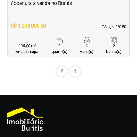
Cobertura à venda no Buritis
C
R$ 1.298.000,00
R
Código. 18150
Código. 18150
195,00 m²
2
3
2
Área principal
quarto(s)
Vaga(s)
banho(s)
‹
›