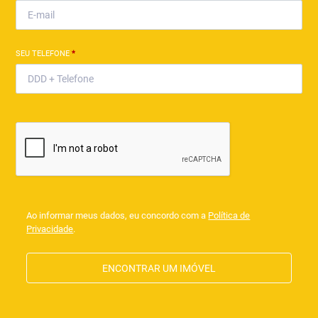
SEU TELEFONE
*
Ao informar meus dados, eu concordo com a
Política de
Privacidade
.
ENCONTRAR UM IMÓVEL