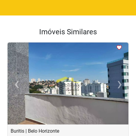
Imóveis Similares
<
<
<
<
<
‹
›
Previous
Next
Buritis | Belo Horizonte
B