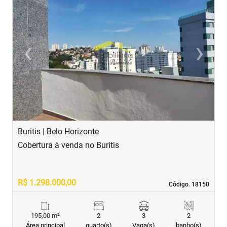
‹
›
Previous
Next
Buritis | Belo Horizonte
B
Cobertura à venda no Buritis
C
R$ 1.298.000,00
R
Código. 18150
Código. 18150
195,00 m²
2
3
2
Área principal
quarto(s)
Vaga(s)
banho(s)