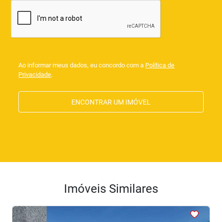
Ao informar meus dados, eu concordo com a
Política de
Privacidade
.
ENCONTRAR UM IMÓVEL
Imóveis Similares
<
<
<
<
<