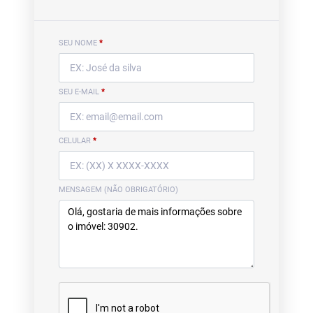
SEU NOME
*
SEU E-MAIL
*
CELULAR
*
MENSAGEM (NÃO OBRIGATÓRIO)